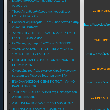
Μεγάλο Πολυφωνικό Καραβάνι 2026, 1-8
Αυγούστου
το ΠΟΛΥΦΩ
"Έφυγε" η αηδονολαλούσα της Κοσσοβίτσας
ΕΥΤΕΡΠΗ ΓΑΤΣΙΟΥ....
FB
Πολυφωνικά μεθεόρτια - με την κυρά Ασπασία στην
https://www.faceb
Ακαδημία Πλάτωνα
"ΦΩΝΕΣ ΤΗΣ ΠΕΤΡΑΣ" 2026 - ΜΙΑ ΑΝΕΚΤΙΜΗΤΗ
ΓΙΟΡΤΗ ΠΟΛΥΦΩΝΙΑΣ
η "ΑΠΕΙΡΟΣ
Οι "Φωνές της Πέτρας" 2026 στο "ΚΟΚΚΙΝΟ"
"XAONIA" & "ΦΩΝΕΣ ΤΗΣ ΠΕΤΡΑΣ" 2026 ΣΤΑ
https://www.face
"ΞΩΤΙΚΑ ΤΗΣ ΠΑΡΑΔΟΣΗΣ"
ΕΚΠΟΜΠΗ ΠΑΡΟΥΣΙΑΣΗΣ ΤΩΝ "ΦΩΝΩΝ ΤΗΣ
ΠΕΤΡΑΣ" 2026
το ΠΟΛΥΦΩΝ
Ο κυρατζής του Πολυφωνικού Καραβανιού στην
εκπομπή του Γιώργου Τσάμπρα στην ΕΡΑ
ΕΝΑ ΟΛΑΝΘΙΣΤΟ ΑΝΟΙΞΙΑΤΙΚΟ ΠΟΛΥΦΩΝΙΚΟ
https://www.fac
ΚΑΡΑΒΑΝΙ - 2026
Το ΠΟΛΥΦΩΝΙΚΟ ΚΑΡΑΒΑΝΙ στη Συνάντηση του
Δικτύου στη Δράμα
το ΕΡΓΑΣΤΗ
ΑΝΟΙΞΙΑΤΙΚΟ ΠΟΛΥΦΩΝΙΚΟ ΚΑΡΑΒΑΝΙ 2026
"Η ΕΓΝΑΤΙΑ ΤΟΥ ΛΑΪΚΟΥ ΠΟΛΙΤΙΣΜΟΥ" -
https://www.face