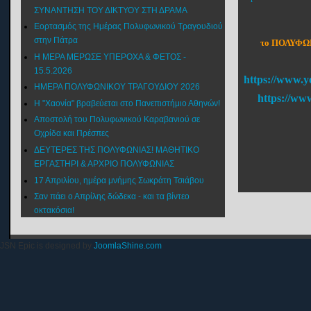
ΣΥΝΑΝΤΗΣΗ ΤΟΥ ΔΙΚΤΥΟΥ ΣΤΗ ΔΡΑΜΑ
Εορτασμός της Ημέρας Πολυφωνικού Τραγουδιού
στην Πάτρα
το ΠΟΛΥΦΩΝ
Η ΜΕΡΑ ΜΕΡΩΣΕ ΥΠΕΡΟΧΑ & ΦΕΤΟΣ -
15.5.2026
https://www.y
ΗΜΕΡΑ ΠΟΛΥΦΩΝΙΚΟΥ ΤΡΑΓΟΥΔΙΟΥ 2026
https://ww
Η "Χαονία" βραβεύεται στο Πανεπιστήμιο Αθηνών!
Αποστολή του Πολυφωνικού Καραβανιού σε
Οχρίδα και Πρέσπες
ΔΕΥΤΕΡΕΣ ΤΗΣ ΠΟΛΥΦΩΝΙΑΣ! ΜΑΘΗΤΙΚΟ
ΕΡΓΑΣΤΗΡΙ & ΑΡΧΡΙΟ ΠΟΛΥΦΩΝΙΑΣ
17 Απριλίου, ημέρα μνήμης Σωκράτη Τσιάβου
Σαν πάει ο Απρίλης δώδεκα - και τα βίντεο
οκτακόσια!
JSN Epic is designed by
JoomlaShine.com