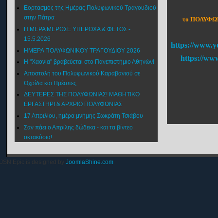
Εορτασμός της Ημέρας Πολυφωνικού Τραγουδιού
στην Πάτρα
το ΠΟΛΥΦΩΝ
Η ΜΕΡΑ ΜΕΡΩΣΕ ΥΠΕΡΟΧΑ & ΦΕΤΟΣ -
15.5.2026
https://www.y
ΗΜΕΡΑ ΠΟΛΥΦΩΝΙΚΟΥ ΤΡΑΓΟΥΔΙΟΥ 2026
https://ww
Η "Χαονία" βραβεύεται στο Πανεπιστήμιο Αθηνών!
Αποστολή του Πολυφωνικού Καραβανιού σε
Οχρίδα και Πρέσπες
ΔΕΥΤΕΡΕΣ ΤΗΣ ΠΟΛΥΦΩΝΙΑΣ! ΜΑΘΗΤΙΚΟ
ΕΡΓΑΣΤΗΡΙ & ΑΡΧΡΙΟ ΠΟΛΥΦΩΝΙΑΣ
17 Απριλίου, ημέρα μνήμης Σωκράτη Τσιάβου
Σαν πάει ο Απρίλης δώδεκα - και τα βίντεο
οκτακόσια!
JSN Epic is designed by
JoomlaShine.com