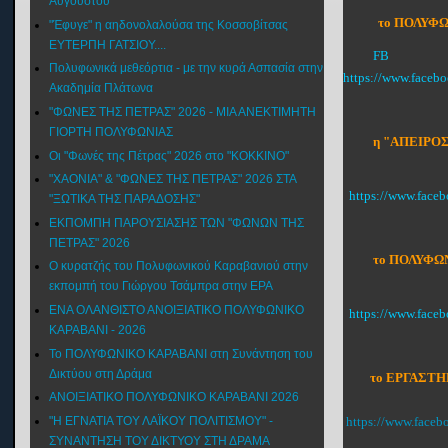
Αυγούστου
το ΠΟΛΥΦΩ
"Έφυγε" η αηδονολαλούσα της Κοσσοβίτσας
ΕΥΤΕΡΠΗ ΓΑΤΣΙΟΥ....
FB
Πολυφωνικά μεθεόρτια - με την κυρά Ασπασία στην
https://www.faceb
Ακαδημία Πλάτωνα
"ΦΩΝΕΣ ΤΗΣ ΠΕΤΡΑΣ" 2026 - ΜΙΑ ΑΝΕΚΤΙΜΗΤΗ
ΓΙΟΡΤΗ ΠΟΛΥΦΩΝΙΑΣ
η "ΑΠΕΙΡΟΣ
Οι "Φωνές της Πέτρας" 2026 στο "ΚΟΚΚΙΝΟ"
"XAONIA" & "ΦΩΝΕΣ ΤΗΣ ΠΕΤΡΑΣ" 2026 ΣΤΑ
https://www.face
"ΞΩΤΙΚΑ ΤΗΣ ΠΑΡΑΔΟΣΗΣ"
ΕΚΠΟΜΠΗ ΠΑΡΟΥΣΙΑΣΗΣ ΤΩΝ "ΦΩΝΩΝ ΤΗΣ
ΠΕΤΡΑΣ" 2026
το ΠΟΛΥΦΩΝ
Ο κυρατζής του Πολυφωνικού Καραβανιού στην
εκπομπή του Γιώργου Τσάμπρα στην ΕΡΑ
ΕΝΑ ΟΛΑΝΘΙΣΤΟ ΑΝΟΙΞΙΑΤΙΚΟ ΠΟΛΥΦΩΝΙΚΟ
https://www.fac
ΚΑΡΑΒΑΝΙ - 2026
Το ΠΟΛΥΦΩΝΙΚΟ ΚΑΡΑΒΑΝΙ στη Συνάντηση του
Δικτύου στη Δράμα
το ΕΡΓΑΣΤΗ
ΑΝΟΙΞΙΑΤΙΚΟ ΠΟΛΥΦΩΝΙΚΟ ΚΑΡΑΒΑΝΙ 2026
"Η ΕΓΝΑΤΙΑ ΤΟΥ ΛΑΪΚΟΥ ΠΟΛΙΤΙΣΜΟΥ" -
https://www.face
ΣΥΝΑΝΤΗΣΗ ΤΟΥ ΔΙΚΤΥΟΥ ΣΤΗ ΔΡΑΜΑ