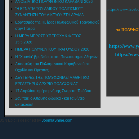
ΑΝΟΙΞΙΑΤΙΚΟ ΠΟΛΥΦΩΝΙΚΟ ΚΑΡΑΒΑΝΙ 2026
"Η ΕΓΝΑΤΙΑ ΤΟΥ ΛΑΪΚΟΥ ΠΟΛΙΤΙΣΜΟΥ" -
https://www.face
ΣΥΝΑΝΤΗΣΗ ΤΟΥ ΔΙΚΤΥΟΥ ΣΤΗ ΔΡΑΜΑ
Εορτασμός της Ημέρας Πολυφωνικού Τραγουδιού
στην Πάτρα
το ΠΟΛΥΦΩΝ
Η ΜΕΡΑ ΜΕΡΩΣΕ ΥΠΕΡΟΧΑ & ΦΕΤΟΣ -
15.5.2026
https://www.y
ΗΜΕΡΑ ΠΟΛΥΦΩΝΙΚΟΥ ΤΡΑΓΟΥΔΙΟΥ 2026
https://ww
Η "Χαονία" βραβεύεται στο Πανεπιστήμιο Αθηνών!
Αποστολή του Πολυφωνικού Καραβανιού σε
Οχρίδα και Πρέσπες
ΔΕΥΤΕΡΕΣ ΤΗΣ ΠΟΛΥΦΩΝΙΑΣ! ΜΑΘΗΤΙΚΟ
ΕΡΓΑΣΤΗΡΙ & ΑΡΧΡΙΟ ΠΟΛΥΦΩΝΙΑΣ
17 Απριλίου, ημέρα μνήμης Σωκράτη Τσιάβου
Σαν πάει ο Απρίλης δώδεκα - και τα βίντεο
οκτακόσια!
JSN Epic is designed by
JoomlaShine.com