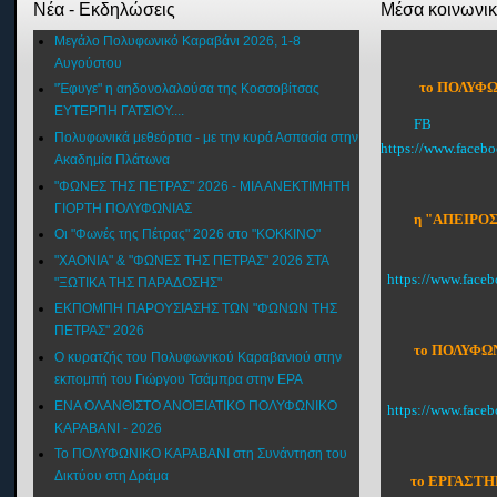
Νέα - Εκδηλώσεις
Μέσα κοινωνι
Μεγάλο Πολυφωνικό Καραβάνι 2026, 1-8
Αυγούστου
το ΠΟΛΥΦΩ
"Έφυγε" η αηδονολαλούσα της Κοσσοβίτσας
ΕΥΤΕΡΠΗ ΓΑΤΣΙΟΥ....
FB
Πολυφωνικά μεθεόρτια - με την κυρά Ασπασία στην
https://www.faceb
Ακαδημία Πλάτωνα
"ΦΩΝΕΣ ΤΗΣ ΠΕΤΡΑΣ" 2026 - ΜΙΑ ΑΝΕΚΤΙΜΗΤΗ
ΓΙΟΡΤΗ ΠΟΛΥΦΩΝΙΑΣ
η "ΑΠΕΙΡΟΣ
Οι "Φωνές της Πέτρας" 2026 στο "ΚΟΚΚΙΝΟ"
"XAONIA" & "ΦΩΝΕΣ ΤΗΣ ΠΕΤΡΑΣ" 2026 ΣΤΑ
https://www.face
"ΞΩΤΙΚΑ ΤΗΣ ΠΑΡΑΔΟΣΗΣ"
ΕΚΠΟΜΠΗ ΠΑΡΟΥΣΙΑΣΗΣ ΤΩΝ "ΦΩΝΩΝ ΤΗΣ
ΠΕΤΡΑΣ" 2026
το ΠΟΛΥΦΩΝ
Ο κυρατζής του Πολυφωνικού Καραβανιού στην
εκπομπή του Γιώργου Τσάμπρα στην ΕΡΑ
ΕΝΑ ΟΛΑΝΘΙΣΤΟ ΑΝΟΙΞΙΑΤΙΚΟ ΠΟΛΥΦΩΝΙΚΟ
https://www.fac
ΚΑΡΑΒΑΝΙ - 2026
Το ΠΟΛΥΦΩΝΙΚΟ ΚΑΡΑΒΑΝΙ στη Συνάντηση του
Δικτύου στη Δράμα
το ΕΡΓΑΣΤΗ