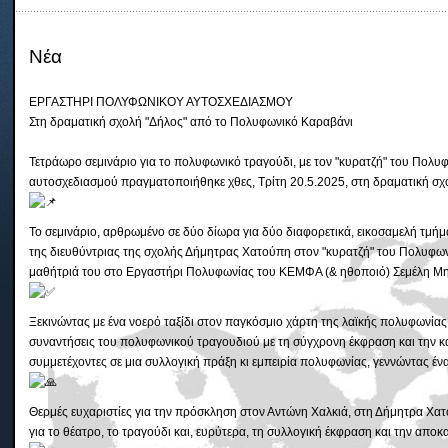
Νέα
ΕΡΓΑΣΤΗΡΙ ΠΟΛΥΦΩΝΙΚΟΥ ΑΥΤΟΣΧΕΔΙΑΣΜΟΥ
Στη δραματική σχoλή "Δήλος" από το Πολυφωνικό Kαραβάνι
Τετράωρο σεμινάριο για το πολυφωνικό τραγούδι, με τον "κυρατζή" του Πο
αυτοσχεδιασμού πραγματοποιήθηκε χθες, Τρίτη 20.5.2025, στη δραματική σχ
Το σεμινάριο, αρθρωμένο σε δύο δίωρα για δύο διαφορετικά, εικοσαμελή τμ
της διευθύντριας της σχολής Δήμητρας Χατούπη στον "κυρατζή" του Πολυφων
μαθήτριά του στο Εργαστήρι Πολυφωνίας του ΚΕΜΦΑ (& ηθοποιό) Σεμέλη Μ
Ξεκινώντας με ένα νοερό ταξίδι στον παγκόσμιο χάρτη της λαϊκής πολυφωνίας
συναντήσεις του πολυφωνικού τραγουδιού με τη σύγχρονη έκφραση και την καλ
συμμετέχοντες σε μια συλλογική πράξη κι εμπειρία πολυφωνίας, γεννώντας 
Θερμές ευχαριστίες για την πρόσκληση στον Αντώνη Χαλκιά, στη Δήμητρα Χατο
για το θέατρο, το τραγούδι και, ευρύτερα, τη συλλογική έκφραση και την απ