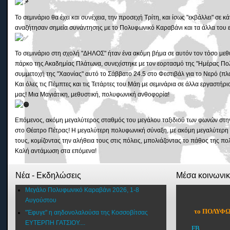
Το σεμινάριο θα έχει και συνέχεια, την προσεχή Τρίτη, και ίσως "εκβάλλει" σ
αναζήτησαν σημεία συνάντησης με το Πολυφωνικό Καραβάνι και τα άλλα του ε
Το σεμινάριο στη σχολή "ΔΗΛΟΣ" ήταν ένα ακόμη βήμα σε αυτόν τον τόσο με
πάρκο της Ακαδημίας Πλάτωνα, συνεχίστηκε με τον εορτασμό της "Ημέρας Πο
συμμετοχή της "Χαονίας" αυτό το Σάββατο 24.5 στο Φεστιβάλ για το Νερό (πλ
Και όλες τις Πέμπτες και τις Τετάρτες του Μάη με σεμινάρια σε άλλα εργαστή
μας! Μια Μαγιάτικη, μεθυστική, πολυφωνική ανθοφορία!
Eπόμενος, ακόμη μεγαλύτερος σταθμός του μεγάλου ταξιδιού των φωνών 
στο Θέατρο Πέτρας! Η μεγαλύτερη πολυφωνική σύναξη, με ακόμη μεγαλύτερη 
τους, κομίζοντας την αλήθεια τους στις πόλεις, μπολιάζοντας το πάθος της 
Καλή αντάμωση στα επόμενα!
Νέα - Εκδηλώσεις
Μέσα κοινωνι
Μεγάλο Πολυφωνικό Καραβάνι 2026, 1-8
Αυγούστου
το ΠΟΛΥΦΩ
"Έφυγε" η αηδονολαλούσα της Κοσσοβίτσας
ΕΥΤΕΡΠΗ ΓΑΤΣΙΟΥ....
FB