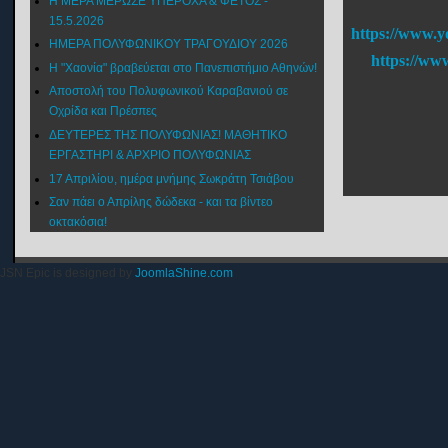
Η ΜΕΡΑ ΜΕΡΩΣΕ ΥΠΕΡΟΧΑ & ΦΕΤΟΣ -
15.5.2026
https://www.y
ΗΜΕΡΑ ΠΟΛΥΦΩΝΙΚΟΥ ΤΡΑΓΟΥΔΙΟΥ 2026
https://ww
Η "Χαονία" βραβεύεται στο Πανεπιστήμιο Αθηνών!
Αποστολή του Πολυφωνικού Καραβανιού σε
Οχρίδα και Πρέσπες
ΔΕΥΤΕΡΕΣ ΤΗΣ ΠΟΛΥΦΩΝΙΑΣ! ΜΑΘΗΤΙΚΟ
ΕΡΓΑΣΤΗΡΙ & ΑΡΧΡΙΟ ΠΟΛΥΦΩΝΙΑΣ
17 Απριλίου, ημέρα μνήμης Σωκράτη Τσιάβου
Σαν πάει ο Απρίλης δώδεκα - και τα βίντεο
οκτακόσια!
JSN Epic is designed by
JoomlaShine.com