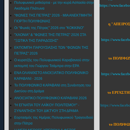
Πολυφωνικά μεθεόρτια - με την κυρά Ασπασία στην
https://www.faceb
Ακαδημία Πλάτωνα
"ΦΩΝΕΣ ΤΗΣ ΠΕΤΡΑΣ" 2026 - ΜΙΑ ΑΝΕΚΤΙΜΗΤΗ
ΓΙΟΡΤΗ ΠΟΛΥΦΩΝΙΑΣ
η "ΑΠΕΙΡΟΣ
Οι "Φωνές της Πέτρας" 2026 στο "ΚΟΚΚΙΝΟ"
"XAONIA" & "ΦΩΝΕΣ ΤΗΣ ΠΕΤΡΑΣ" 2026 ΣΤΑ
https://www.face
"ΞΩΤΙΚΑ ΤΗΣ ΠΑΡΑΔΟΣΗΣ"
ΕΚΠΟΜΠΗ ΠΑΡΟΥΣΙΑΣΗΣ ΤΩΝ "ΦΩΝΩΝ ΤΗΣ
ΠΕΤΡΑΣ" 2026
το ΠΟΛΥΦΩΝ
Ο κυρατζής του Πολυφωνικού Καραβανιού στην
εκπομπή του Γιώργου Τσάμπρα στην ΕΡΑ
ΕΝΑ ΟΛΑΝΘΙΣΤΟ ΑΝΟΙΞΙΑΤΙΚΟ ΠΟΛΥΦΩΝΙΚΟ
https://www.fac
ΚΑΡΑΒΑΝΙ - 2026
Το ΠΟΛΥΦΩΝΙΚΟ ΚΑΡΑΒΑΝΙ στη Συνάντηση του
Δικτύου στη Δράμα
το ΕΡΓΑΣΤΗ
ΑΝΟΙΞΙΑΤΙΚΟ ΠΟΛΥΦΩΝΙΚΟ ΚΑΡΑΒΑΝΙ 2026
"Η ΕΓΝΑΤΙΑ ΤΟΥ ΛΑΪΚΟΥ ΠΟΛΙΤΙΣΜΟΥ" -
https://www.face
ΣΥΝΑΝΤΗΣΗ ΤΟΥ ΔΙΚΤΥΟΥ ΣΤΗ ΔΡΑΜΑ
Εορτασμός της Ημέρας Πολυφωνικού Τραγουδιού
στην Πάτρα
το ΠΟΛΥΦΩΝ